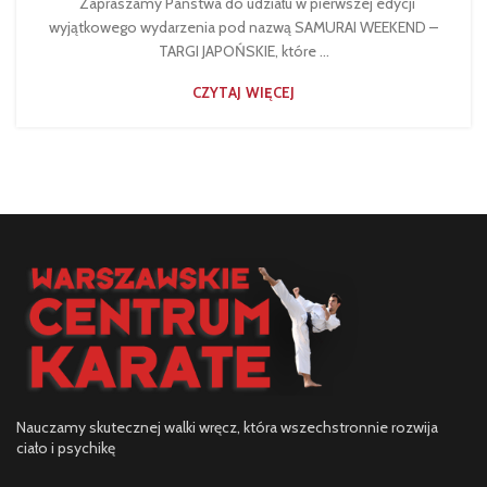
Zapraszamy Państwa do udziału w pierwszej edycji
wyjątkowego wydarzenia pod nazwą SAMURAI WEEKEND –
TARGI JAPOŃSKIE, które ...
CZYTAJ WIĘCEJ
Nauczamy skutecznej walki wręcz, która wszechstronnie rozwija
ciało i psychikę