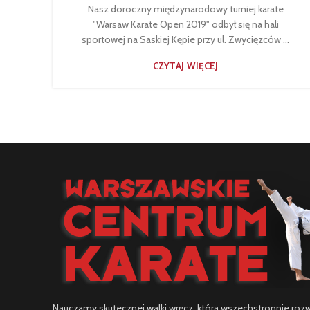
Nasz doroczny międzynarodowy turniej karate
"Warsaw Karate Open 2019" odbył się na hali
sportowej na Saskiej Kępie przy ul. Zwycięzców ...
CZYTAJ WIĘCEJ
Nauczamy skutecznej walki wręcz, która wszechstronnie rozwij