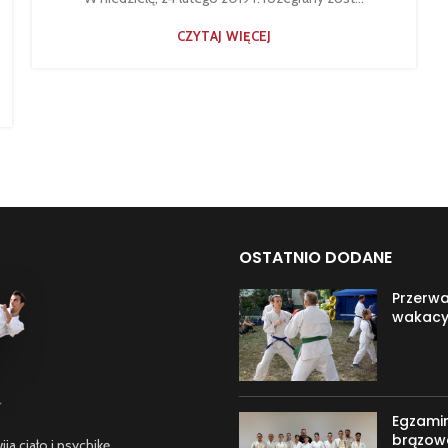
CZYTAJ WIĘCEJ
OSTATNIO DODANE
Przerw
wakacy
Egzami
brązow
a ciało i psychikę