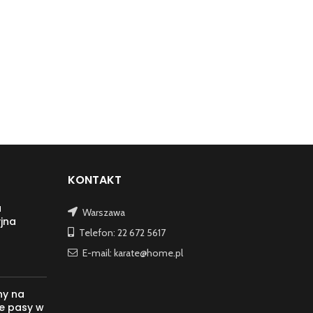
KONTAKT
a
Warszawa
jna
Telefon: 22 672 5617
E-mail: karate@home.pl
ny na
e pasy w