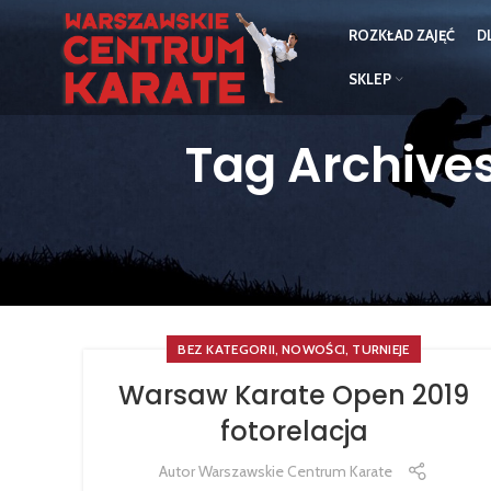
ROZKŁAD ZAJĘĆ
D
SKLEP
Tag Archive
,
,
BEZ KATEGORII
NOWOŚCI
TURNIEJE
Warsaw Karate Open 2019
fotorelacja
Autor
Warszawskie Centrum Karate