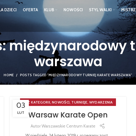
LA DZIECI
OFERTA
KLUB
NOWOŚCI
STYL WALKI
MISTR
s: międzynarodowy tu
warszawa
HOME
POSTS TAGGED "MIĘDZYNARODOWY TURNIEJ KARATE WARSZAWA"
,
,
,
BEZ KATEGORII
NOWOŚCI
TURNIEJE
WYDARZENIA
03
Warsaw Karate Open
LUT
Autor
Warszawskie Centrum Karate
W niedzielę, 24 lutego 2019 r. rozegrany zost...