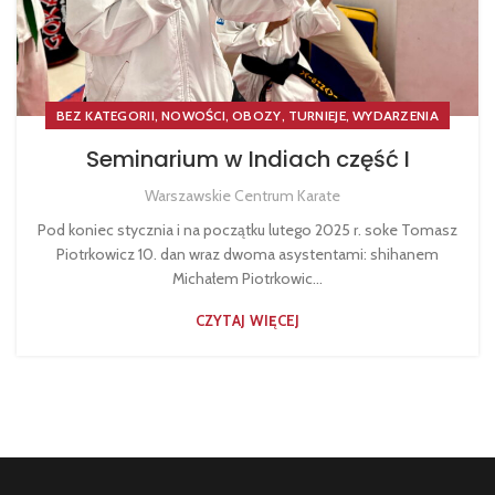
,
,
,
,
BEZ KATEGORII
NOWOŚCI
OBOZY
TURNIEJE
WYDARZENIA
Seminarium w Indiach część I
Warszawskie Centrum Karate
Pod koniec stycznia i na początku lutego 2025 r. soke Tomasz
Piotrkowicz 10. dan wraz dwoma asystentami: shihanem
Michałem Piotrkowic...
CZYTAJ WIĘCEJ