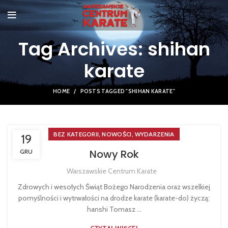
Tag Archives: shihan
karate
HOME
POSTS TAGGED "SHIHAN KARATE"
,
,
BEZ KATEGORII
NOWOŚCI
WYDARZENIA
19
Nowy Rok
GRU
Warszawskie Centrum Karate
Zdrowych i wesołych Świąt Bożego Narodzenia oraz wszelkiej
pomyślności i wytrwałości na drodze karate (karate-do) życzą:
hanshi Tomasz ...