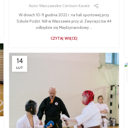
Autor
Warszawskie Centrum Karate
W dniach 10-11 grudnia 2022 r. na hali sportowej przy
Szkole Podst. 168 w Warszawie przy ul. Zwycięzców 44
odbędzie się Międzynarodowy ...
CZYTAJ WIĘCEJ
14
LUT