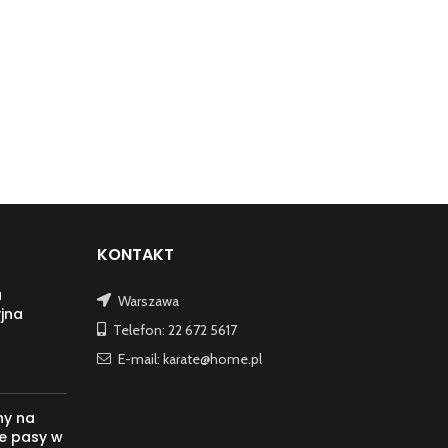
KONTAKT
a
Warszawa
jna
Telefon: 22 672 5617
E-mail: karate@home.pl
ny na
e pasy w