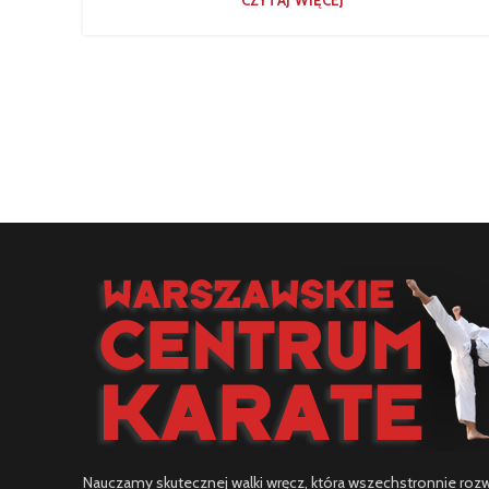
CZYTAJ WIĘCEJ
Nauczamy skutecznej walki wręcz, która wszechstronnie rozwij