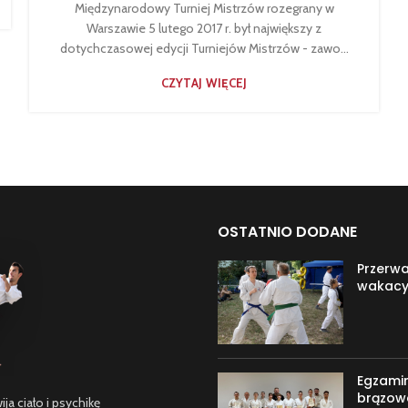
Międzynarodowy Turniej Mistrzów rozegrany w
Warszawie 5 lutego 2017 r. był największy z
dotychczasowej edycji Turniejów Mistrzów - zawo...
CZYTAJ WIĘCEJ
OSTATNIO DODANE
Przerw
wakacy
Egzami
brązow
a ciało i psychikę