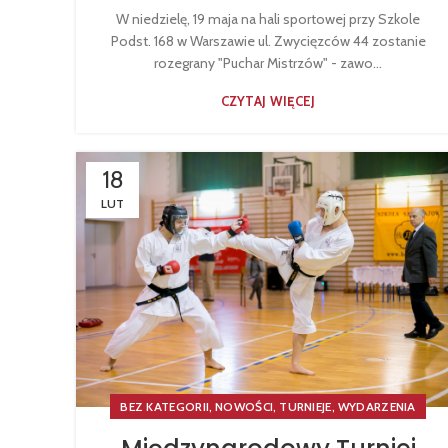
W niedzielę, 19 maja na hali sportowej przy Szkole
Podst. 168 w Warszawie ul. Zwycięzców 44 zostanie
rozegrany "Puchar Mistrzów" - zawo...
CZYTAJ WIĘCEJ
18
LUT
,
,
,
BEZ KATEGORII
NOWOŚCI
TURNIEJE
WYDARZENIA