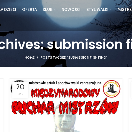
LA DZIECI
OFERTA
KLUB
NOWOŚCI
STYL WALKI
MISTR
chives: submission f
HOME
POSTS TAGGED "SUBMISSION FIGHTING"
20
LIS