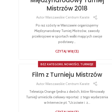
Międzynarodowy Turniej
Mistrzów 2018
Autor
Warszawskie Centrum Karate
Po raz szósty w Warszawie organizujemy
Międzynarodowy Turniej Mistrzów, zawody
przekrojowe w sportach walki mających swoje
podstawy...
CZYTAJ WIĘCEJ
,
,
BEZ KATEGORII
NOWOŚCI
TURNIEJE
Film z Turnieju Mistrzów
Autor
Warszawskie Centrum Karate
Telewizja Orange (jedna z dwóch, które filmowały
Turniej) umieściła ciekawy reportaż z tego wydarzenia
w Internecie pt. "Uczciwie i z...