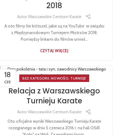
2018
Autor
Warszawskie Centrum Karate
A oto filmy (te krótsze), jakie są na YouTube w związku
z Międzynarodowym Turniejem Mistrzów 2018.
Pomiędzy linkami do filmów umieś...
CZYTAJ WIĘCEJ
18
,
,
BEZ KATEGORII
NOWOŚCI
TURNIEJE
CZE
Relacja z Warszawskiego
Turnieju Karate
Autor
Warszawskie Centrum Karate
Oto oficjalne wyniki Warszawskiego Turnieju Karate
rozegranego w dniu 5 czerwca 2016 r. na hali OSiR
"Koło" na Woli. Za wynikami (poni...