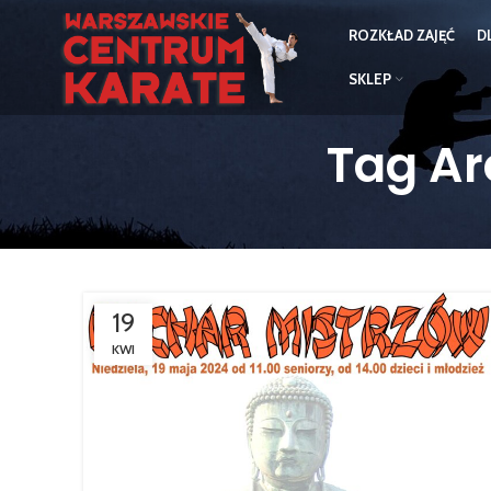
ROZKŁAD ZAJĘĆ
D
SKLEP
Tag Ar
19
KWI