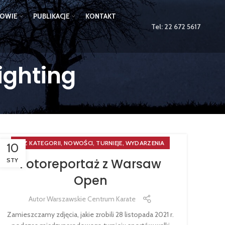
ZOWIE
PUBLIKACJE
KONTAKT
Tel:
22 672 5617
ighting
,
,
,
BEZ KATEGORII
NOWOŚCI
TURNIEJE
WYDARZENIA
10
Fotoreportaż z Warsaw
STY
Open
Autor
Warszawskie Centrum Karate
Zamieszczamy zdjęcia, jakie zrobili 28 listopada 2021 r.