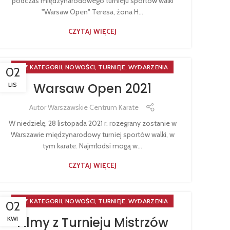
podczas międzynarodowego turnieju sportów walki
"Warsaw Open" Teresa, żona H...
CZYTAJ WIĘCEJ
,
,
,
BEZ KATEGORII
NOWOŚCI
TURNIEJE
WYDARZENIA
02
Warsaw Open 2021
LIS
Autor
Warszawskie Centrum Karate
W niedzielę, 28 listopada 2021 r. rozegrany zostanie w
Warszawie międzynarodowy turniej sportów walki, w
tym karate. Najmłodsi mogą w...
CZYTAJ WIĘCEJ
,
,
,
BEZ KATEGORII
NOWOŚCI
TURNIEJE
WYDARZENIA
02
Filmy z Turnieju Mistrzów
KWI