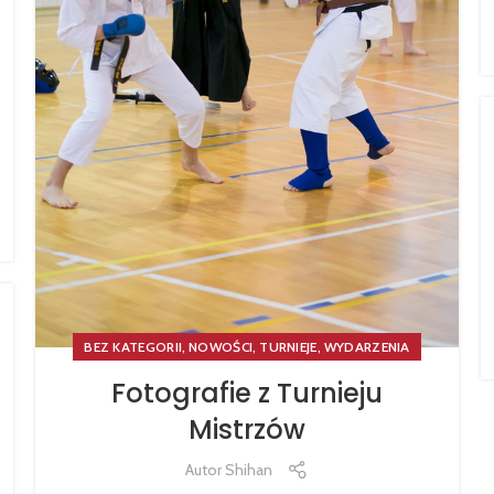
,
,
,
BEZ KATEGORII
NOWOŚCI
TURNIEJE
WYDARZENIA
Fotografie z Turnieju
Mistrzów
Autor
Shihan