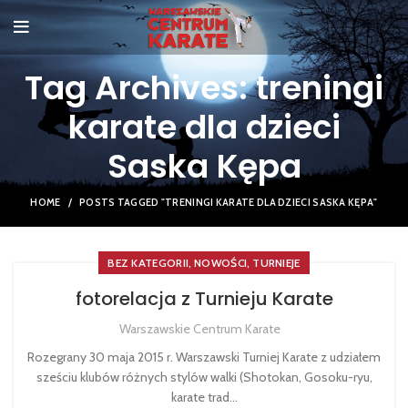
Tag Archives: treningi
karate dla dzieci
Saska Kępa
HOME
POSTS TAGGED "TRENINGI KARATE DLA DZIECI SASKA KĘPA"
,
,
BEZ KATEGORII
NOWOŚCI
TURNIEJE
fotorelacja z Turnieju Karate
Warszawskie Centrum Karate
Rozegrany 30 maja 2015 r. Warszawski Turniej Karate z udziałem
sześciu klubów różnych stylów walki (Shotokan, Gosoku-ryu,
karate trad...