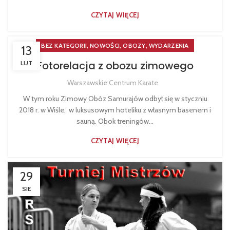
CZYTAJ WIĘCEJ
,
,
,
BEZ KATEGORII
NOWOŚCI
OBOZY
WYDARZENIA
13
Fotorelacja z obozu zimowego
LUT
Warszawskie Centrum Karate
W tym roku Zimowy Obóz Samurajów odbył się w styczniu
2018 r. w Wiśle, w luksusowym hoteliku z własnym basenem i
sauną. Obok treningów...
CZYTAJ WIĘCEJ
29
SIE