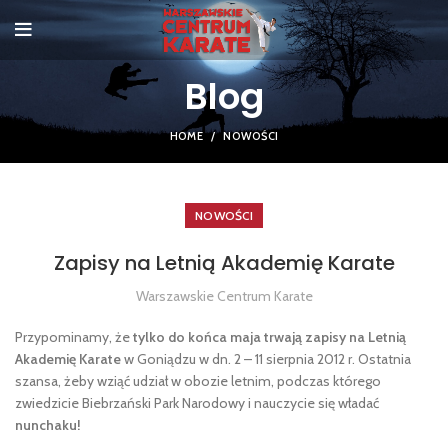
Blog
HOME
NOWOŚCI
NOWOŚCI
Zapisy na Letnią Akademię Karate
Warszawskie Centrum Karate
Przypominamy, że
tylko do końca maja trwają zapisy na Letnią
Akademię Karate
w Goniądzu w dn. 2 – 11 sierpnia 2012 r. Ostatnia
szansa, żeby wziąć udział w obozie letnim, podczas którego
zwiedzicie Biebrzański Park Narodowy i nauczycie się władać
nunchaku!