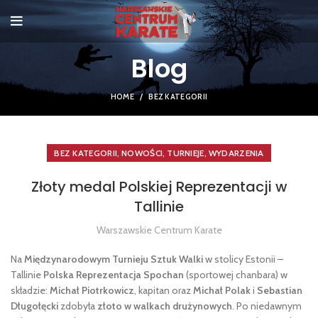
Blog
HOME
BEZ KATEGORII
,
,
,
BEZ KATEGORII
NOWOŚCI
TURNIEJE
WYDARZENIA
Złoty medal Polskiej Reprezentacji w
Tallinie
Warszawskie Centrum Karate
Na
Międzynarodowym Turnieju Sztuk Walki
w stolicy Estonii –
Tallinie
Polska Reprezentacja Spochan
(sportowej chanbara) w
składzie:
Michał Piotrkowicz
, kapitan oraz
Michał Polak
i
Sebastian
Długołęcki
zdobyła
złoto w walkach drużynowych
. Po niedawnym