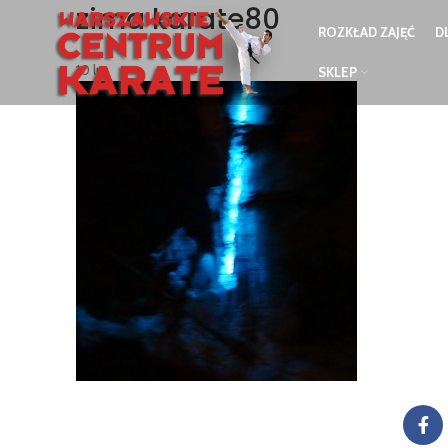
zima karate80
ROZKŁAD ZAJĘĆ
D
10
lut
SKLEP