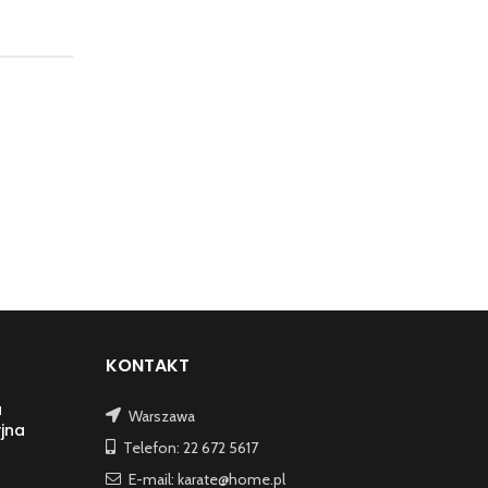
KONTAKT
a
Warszawa
jna
Telefon: 22 672 5617
E-mail: karate@home.pl