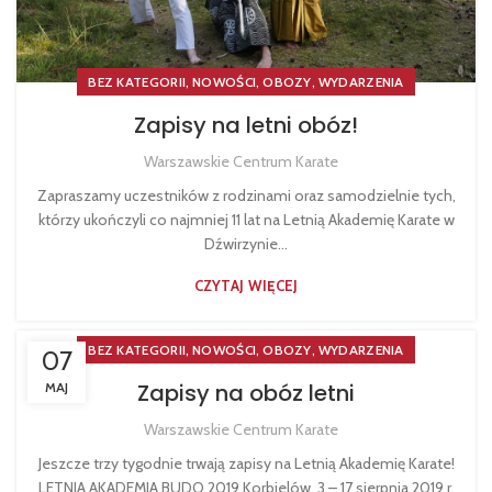
,
,
,
BEZ KATEGORII
NOWOŚCI
OBOZY
WYDARZENIA
Zapisy na letni obóz!
Warszawskie Centrum Karate
Zapraszamy uczestników z rodzinami oraz samodzielnie tych,
którzy ukończyli co najmniej 11 lat na Letnią Akademię Karate w
Dźwirzynie...
CZYTAJ WIĘCEJ
,
,
,
BEZ KATEGORII
NOWOŚCI
OBOZY
WYDARZENIA
07
Zapisy na obóz letni
MAJ
Warszawskie Centrum Karate
Jeszcze trzy tygodnie trwają zapisy na Letnią Akademię Karate!
LETNIA AKADEMIA BUDO 2019 Korbielów, 3 – 17 sierpnia 2019 r.