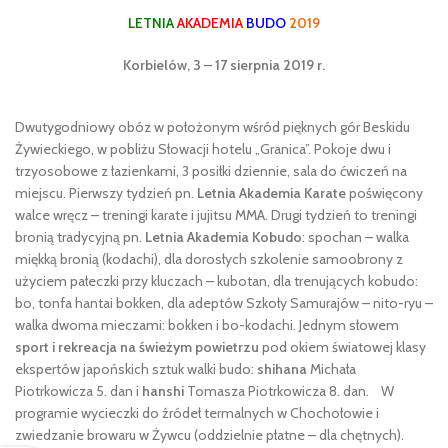
LETNIA
AKADEMIA
BUDO
2019
Korbielów, 3 – 17 sierpnia 2019 r.
Dwutygodniowy obóz w położonym wśród pięknych gór Beskidu
Żywieckiego, w pobliżu Słowacji hotelu „Granica”. Pokoje dwu i
trzyosobowe z łazienkami, 3 posiłki dziennie, sala do ćwiczeń na
miejscu. Pierwszy tydzień pn.
Letnia Akademia Karate
poświęcony
walce wręcz – treningi karate i jujitsu MMA. Drugi tydzień to treningi
bronią tradycyjną pn.
Letnia Akademia Kobudo
: spochan – walka
miękką bronią (kodachi), dla dorosłych szkolenie samoobrony z
użyciem pałeczki przy kluczach – kubotan, dla trenujących kobudo:
bo, tonfa hantai bokken, dla adeptów Szkoły Samurajów – nito-ryu –
walka dwoma mieczami: bokken i bo-kodachi. Jednym słowem
sport i rekreacja na świeżym powietrzu
pod okiem światowej klasy
ekspertów japońskich sztuk walki budo:
shihana
Michała
Piotrkowicza 5. dan i
hanshi
Tomasza Piotrkowicza 8. dan. W
programie wycieczki do źródeł termalnych w Chochołowie i
zwiedzanie browaru w Żywcu (oddzielnie płatne – dla chętnych).