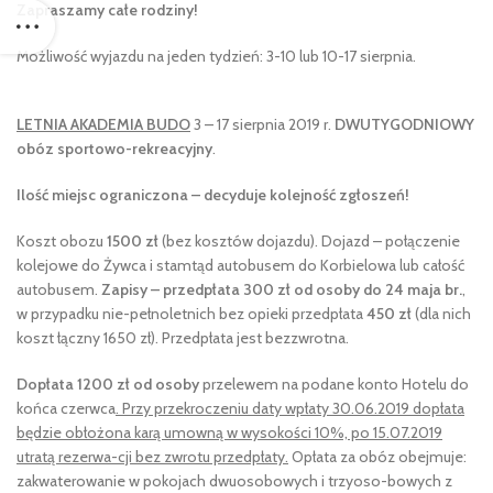
Zapraszamy całe rodziny!
Możliwość wyjazdu na jeden tydzień: 3-10 lub 10-17 sierpnia.
LETNIA AKADEMIA BUDO
3 – 17 sierpnia 2019 r.
DWUTYGODNIOWY
obóz sportowo-rekreacyjny
.
Ilość miejsc ograniczona – decyduje kolejność zgłoszeń!
Koszt obozu
1500 zł
(bez kosztów dojazdu). Dojazd – połączenie
kolejowe do Żywca i stamtąd autobusem do Korbielowa lub całość
autobusem.
Zapisy – przedpłata
300 zł od osoby do 24 maja br.
,
w przypadku nie-pełnoletnich bez opieki przedpłata
450 zł
(dla nich
koszt łączny 1650 zł). Przedpłata jest bezzwrotna.
Dopłata 1200 zł od osoby
przelewem na podane konto Hotelu do
końca czerwca
. Przy przekroczeniu daty wpłaty 30.06.2019 dopłata
będzie obłożona karą umowną w wysokości 10%, po 15.07.2019
utratą rezerwa-cji bez zwrotu przedpłaty.
Opłata za obóz obejmuje:
zakwaterowanie w pokojach dwuosobowych i trzyoso-bowych z