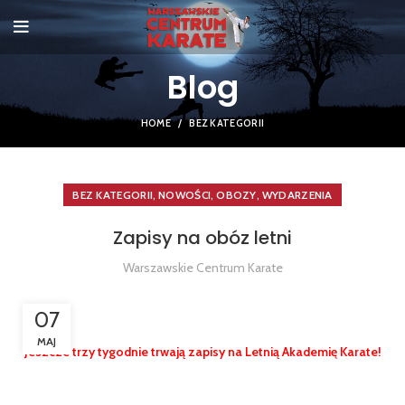
Blog
HOME
BEZ KATEGORII
,
,
,
BEZ KATEGORII
NOWOŚCI
OBOZY
WYDARZENIA
Zapisy na obóz letni
Warszawskie Centrum Karate
07
MAJ
Jeszcze trzy tygodnie trwają zapisy na Letnią Akademię Karate!